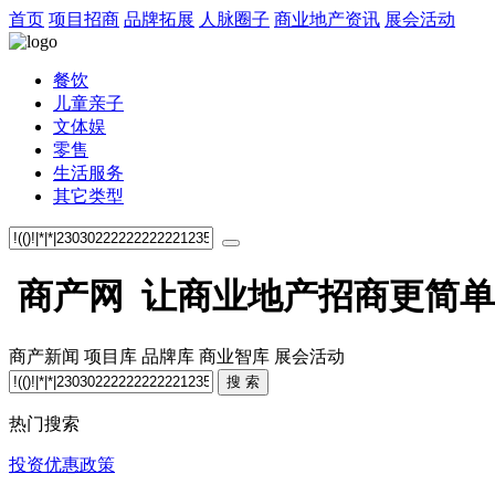
首页
项目招商
品牌拓展
人脉圈子
商业地产资讯
展会活动
餐饮
儿童亲子
文体娱
零售
生活服务
其它类型
商产网 让商业地产招商更简单
商产新闻
项目库
品牌库
商业智库
展会活动
搜 索
热门搜索
投资优惠政策