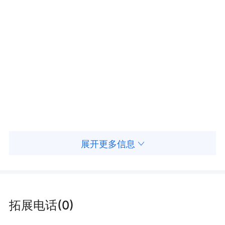
务，赢得了广大顾客的信赖，先后被授予“中华老
字号”、“陕西老字号”、“西安老字号”、“全国用户
满意服务单位”、“全国百城万店无假货示范店”“全
国最佳专业验配成就奖”等众多荣誉称号。
立足专业，质量兴业，服务为本，坚守质量
精品意识。
西北眼镜行以专业的技术、优质的商品和完
展开更多信息
善的服务，让您及您的家人走进清晰的世界。
拓展电话(0)