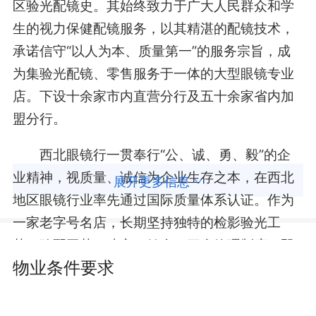
区验光配镜史。其始终致力于广大人民群众和学
生的视力保健配镜服务，以其精湛的配镜技术，
承诺信守“以人为本、质量第一”的服务宗旨，成
为集验光配镜、零售服务于一体的大型眼镜专业
店。下设十余家市内直营分行及五十余家省内加
盟分行。
西北眼镜行一贯奉行“公、诚、勇、毅”的企
业精神，视质量、诚信为企业生存之本，在西北
展开更多信息
地区眼镜行业率先通过国际质量体系认证。作为
一家老字号名店，长期坚持独特的检影验光工
艺、验配工艺，建立、健全了三个管理制度，即
物业条件要求
质量管理制度、计量管理制度、标准化管理制
度，将传统技术与现代科技相结合，专业技能领
军西北五省区。高品质的商品和诚实可信的服