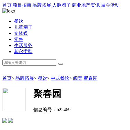
首页
项目招商
品牌拓展
人脉圈子
商业地产资讯
展会活动
餐饮
儿童亲子
文体娱
零售
生活服务
其它类型
首页
>
品牌拓展
>
餐饮
>
中式餐饮
>
闽菜
聚春园
聚春园
信息编号：b22469