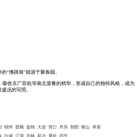
的“佛跳墙”就源于聚春园。
吸收京广苏杭等南北菜肴的精华，形成自己的独特风格，成为
营盛况的写照。
阳 锦州 抚顺 盘锦 大连 营口 丹东 朝阳 鞍山 阜新
春 白城 辽源 吉林 延边 通化 四平