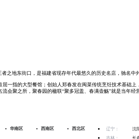
王者之地东街口，是福建省现存年代最悠久的历史名店，驰名中外
屈一指的大型餐馆；创始人郑春发在闽菜传统烹饪技术基础上，
流会聚之所，聚春园的楹联“聚多冠盖、春满壶觞”就是当年经
华南区
西南区
西北区
辽宁：
沈
吉林：
长