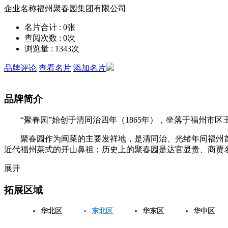
企业名称
福州聚春园集团有限公司
名片合计 :
0
张
查阅次数 :
0
次
浏览量 :
1343
次
品牌评论
查看名片
添加名片
品牌简介
“聚春园”始创于清同治四年（1865年），坐落于福州市区
聚春园作为闽菜的主要发祥地，是清同治、光绪年间福州首
近代福州菜式的开山鼻祖；历史上的聚春园是达官显贵、商贾名
展开
拓展区域
华北区
东北区
华东区
华中区