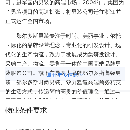
司，进军国内男装的高端市场，2004年，集团为
了男装项目的高速扩张，将男装公司迁往浙江并
正式运作全国市场。
鄂尔多斯男装专注于时尚、美丽事业，依托
国际化的品牌经营理念，专业化的研发设计、现
代化的生产物流，致力于发展成为集研发设计、
采购生产、物流、零售于一体的中国高端品牌男
装服饰公司。旗下主导两大品牌鄂尔多斯高级男
展开更多信息
装、鄂尔多斯时尚男装。致力塑造高端商务精英
的生活方式，传递简约高贵的价值理念，通过与
国际同步的企划设计能力，展现现代精英男士智
物业条件要求
慧的力量。公司现有终端店铺多家，形成了专卖
店、高级百货店、旗舰时尚体验馆相互补充，自
营加盟网络有机结合的营销体系，未来几年，鄂