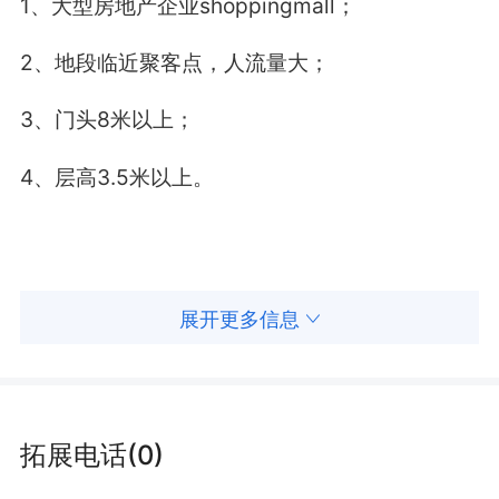
1、大型房地产企业shoppingmall；
尔多斯男装将继续专注于鄂尔多斯男装各品牌经
2、地段临近聚客点，人流量大；
营。
3、门头8米以上；
4、层高3.5米以上。
展开更多信息
拓展电话(0)