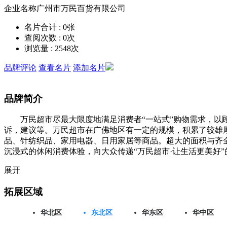
企业名称
广州市万民百货有限公司
名片合计 :
0
张
查阅次数 :
0
次
浏览量 :
2548
次
品牌评论
查看名片
添加名片
品牌简介
万民超市尽最大限度地满足消费者“一站式”购物需求，以顾
诉，建议等。万民超市在广佛地区有一定的规模，积累了较雄厚
品、针纺织品、家用电器、日用家居等商品。超大的面积与齐全的
沉浸式的休闲消费体验，向大众传递“万民超市·让生活更美好
展开
拓展区域
华北区
东北区
华东区
华中区