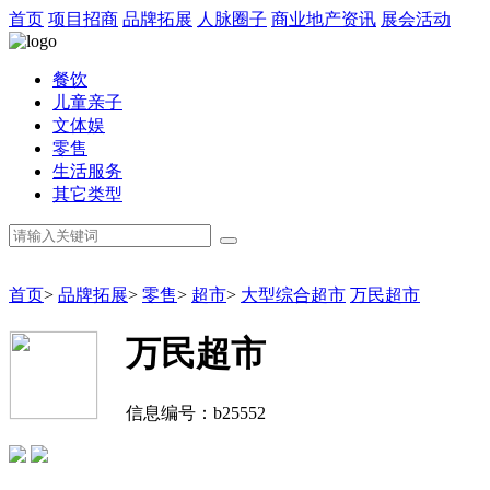
首页
项目招商
品牌拓展
人脉圈子
商业地产资讯
展会活动
餐饮
儿童亲子
文体娱
零售
生活服务
其它类型
首页
>
品牌拓展
>
零售
>
超市
>
大型综合超市
万民超市
万民超市
信息编号：b25552