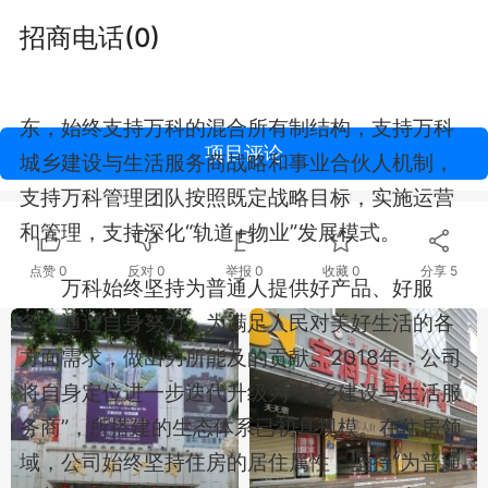
角色：美好生活场景师，实体经济生力军，创新
招商电话(0)
探索试验田，和谐生态建设者。
2017年，深圳地铁集团成为本集团第一大股
东，始终支持万科的混合所有制结构，支持万科
项目评论
城乡建设与生活服务商战略和事业合伙人机制，
支持万科管理团队按照既定战略目标，实施运营
和管理，支持深化“轨道+物业”发展模式。
点赞
0
反对
0
举报 0
收藏 0
分享
5
万科始终坚持为普通人提供好产品、好服
务，通过自身努力，为满足人民对美好生活的各
方面需求，做出力所能及的贡献。2018年，公司
将自身定位进一步迭代升级为“城乡建设与生活服
务商”，所搭建的生态体系已初具规模。在住房领
域，公司始终坚持住房的居住属性，坚持“为普通