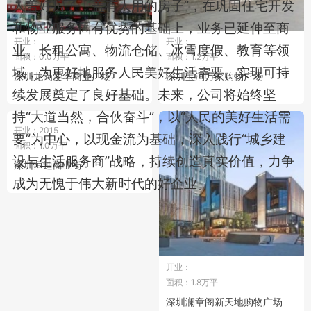
人盖好房子，盖有人用的房子”，在巩固住宅开发
和物业服务固有优势的基础上，业务已延伸至商
开业：
开业：
业、长租公寓、物流仓储、冰雪度假、教育等领
面积：0.0万平
面积：1.2万平
域，为更好地服务人民美好生活需要、实现可持
深圳龙岗爱华商业广场
深圳宝润万家购物广场
续发展奠定了良好基础。未来，公司将始终坚
持“大道当然，合伙奋斗”，以“人民的美好生活需
开业：2015
要”为中心，以现金流为基础，深入践行“城乡建
面积：1.0万平
设与生活服务商”战略，持续创造真实价值，力争
深圳恒迪商业街
成为无愧于伟大新时代的好企业。
开业：
面积：1.8万平
深圳澜章阁新天地购物广场