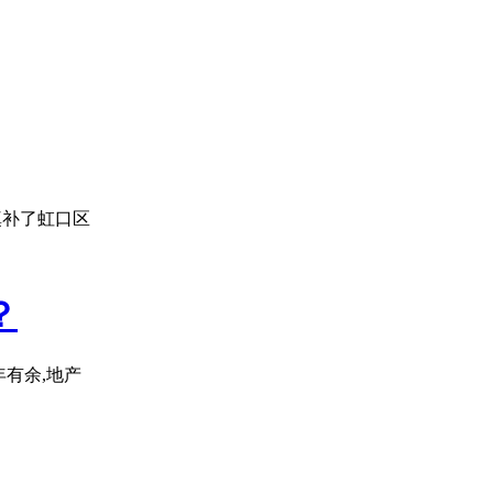
填补了虹口区
？
年有余,地产