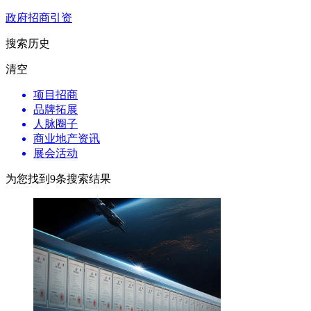
政府招商引资
搜索历史
清空
项目招商
品牌拓展
人脉圈子
商业地产资讯
展会活动
为您找到
9
条搜索结果