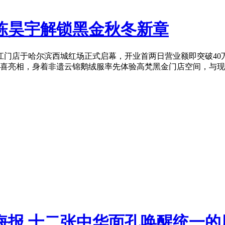
陈昊宇解锁黑金秋冬新章
黑龙江门店于哈尔滨西城红场正式启幕，开业首两日营业额即突破
喜亮相，身着非遗云锦鹅绒服率先体验高梵黑金门店空间，与现
海报 十二张中华面孔唤醒统一的