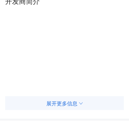
开发商简介
市市中心，新余商业核心，领跑新余市场，为满
足市场需求，新余店将重新打造餐饮楼层，广招
全国餐饮品牌。
展开更多信息