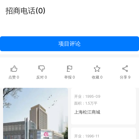
招商电话(0)
项目评论
点赞
0
反对
0
举报 0
收藏 0
分享
9
开业：1995-09
面积：1.5万平
上海松江商城
开业：1996-11