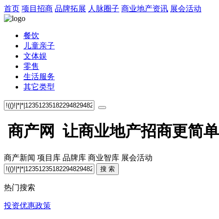
首页
项目招商
品牌拓展
人脉圈子
商业地产资讯
展会活动
餐饮
儿童亲子
文体娱
零售
生活服务
其它类型
商产网 让商业地产招商更简单
商产新闻
项目库
品牌库
商业智库
展会活动
搜 索
热门搜索
投资优惠政策